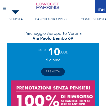
Aeroporto Verona
ITA
PRENOTA
PARCHEGGIO
PREZZI
COME PRENOT
Parcheggio
Aeroporto Verona
Via Paolo Bembo 69
10
solo
.00€
al giorno
PRENOTA