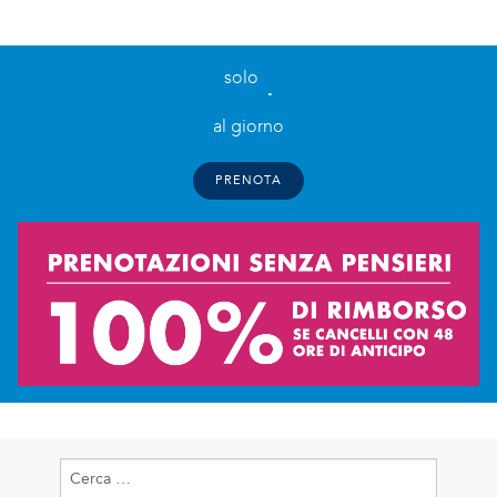
solo
.
al giorno
PRENOTA
Ricerca
per: