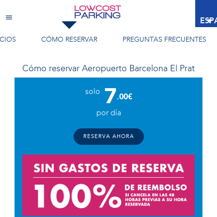
Aeropuerto Barcelona El Prat
ESP
CIOS
CÓMO RESERVAR
PREGUNTAS FRECUENTES
Cómo reservar
Aeropuerto Barcelona El Prat
7
solo
.00€
por día
RESERVA AHORA