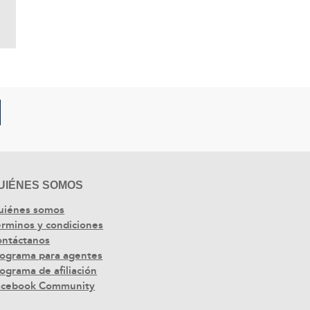
UIÉNES SOMOS
uiénes somos
rminos y condiciones
ontáctanos
ograma para agentes
ograma de afiliación
acebook Community