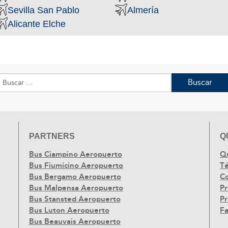
Sevilla San Pablo
Almería
Alicante Elche
Buscar:
PARTNERS
Q
Bus Ciampino Aeropuerto
Q
Bus Fiumicino Aeropuerto
Té
Bus Bergamo Aeropuerto
C
Bus Malpensa Aeropuerto
Pr
Bus Stansted Aeropuerto
Pr
Bus Luton Aeropuerto
F
Bus Beauvais Aeropuerto