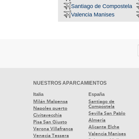
Santiago de Compostela
Valencia Manises
NUESTROS APARCAMIENTOS
Italia
España
Milán Malpensa
Santiago de
Compostela
Napoles puerto
Sevilla San Pablo
Civitavecchia
Almería
Pisa San Giusto
Alicante Elche
Verona Villafranca
Valencia Manises
Venecia Tessera