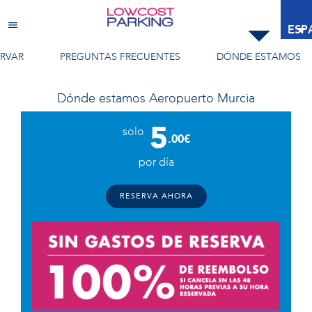
Aeropuerto Murcia
ESP
RVAR
PREGUNTAS FRECUENTES
DÓNDE ESTAMOS
Dónde estamos
Aeropuerto Murcia
5
solo
.00€
por día
RESERVA AHORA