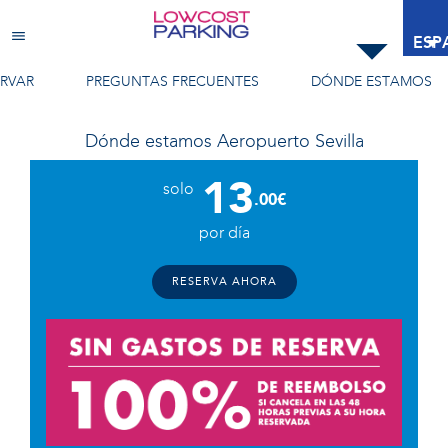
Aeropuerto Sevilla
ESP
RVAR
PREGUNTAS FRECUENTES
DÓNDE ESTAMOS
Dónde estamos
Aeropuerto Sevilla
13
solo
.00€
por día
RESERVA AHORA