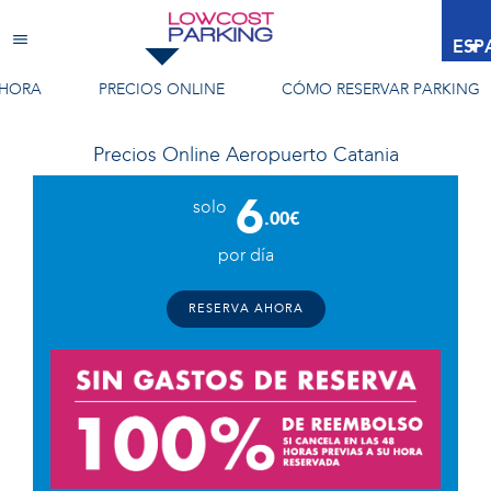
Aeropuerto Catania
ESP
AHORA
PRECIOS ONLINE
CÓMO RESERVAR
PARKING
Precios Online
Aeropuerto Catania
6
solo
.00€
por día
RESERVA AHORA