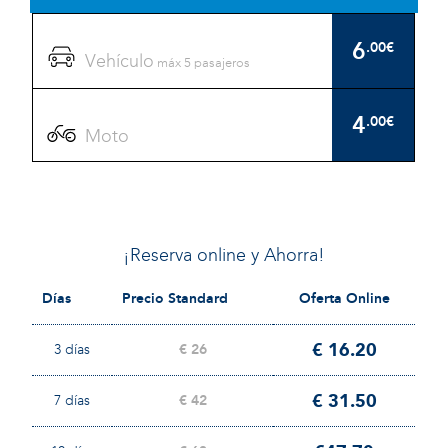
6
.00€
Vehículo
máx 5 pasajeros
4
.00€
Moto
¡Reserva online y Ahorra!
Días
Precio Standard
Oferta Online
€ 16.20
3 días
€ 26
€ 31.50
7 días
€ 42