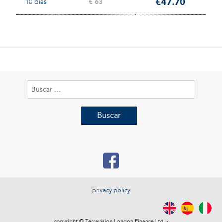
€47.70
10 días
€ 63
Buscar:
privacy policy
copyright © Terravision London Finance Ltd. -