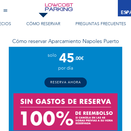
Aparcamiento Napoles Puerto
ESP
ECIOS
CÓMO RESERVAR
PREGUNTAS FRECUENTES
Cómo reservar
Aparcamiento Napoles Puerto
45
solo
.00€
por día
RESERVA AHORA