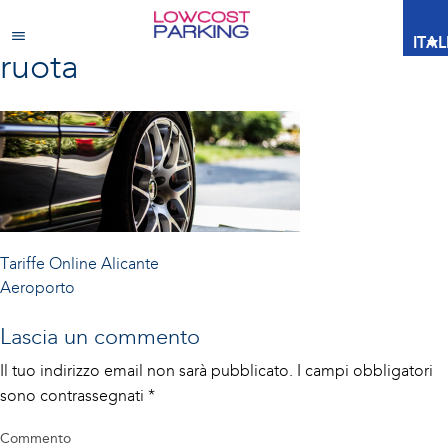
ITA
ruota
Navigazione
Tariffe Online
Alicante
Aeroporto
articoli
Lascia un commento
Il tuo indirizzo email non sarà pubblicato.
I campi obbligatori
sono contrassegnati
*
Commento