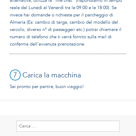
alternativa, utilizza la "live chat" (rispondiamo in tempo
reale dal Lunedì al Venerdì tra le 09:00 e le 18:00). Se
invece hai domande o richieste per il parcheggio di
Almería (Es: cambio di targa, cambio del modello del
veicolo, diverso n° di passeggeri etc.) potrai chiamare il
numero di telefono che ti verrà fornito sulla mail di
conferma dell'avvenuta prenotazione.
7
Carica la macchina
Sei pronto per partire, buon viaggio!
Ricerca
per: