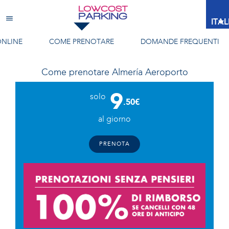
Almería Aeroporto
ITA
ONLINE
COME PRENOTARE
DOMANDE FREQUENTI
Come prenotare
Almería Aeroporto
9
solo
.50€
al giorno
PRENOTA