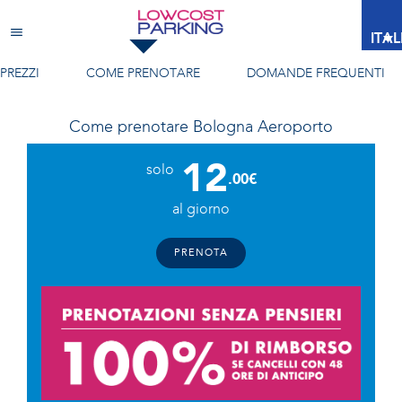
Bologna Aeroporto
ITA
PREZZI
COME PRENOTARE
DOMANDE FREQUENTI
Come prenotare
Bologna Aeroporto
12
solo
.00€
al giorno
PRENOTA