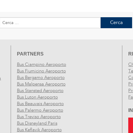
Ricerca
per:
PARTNERS
R
Bus Ciampino Aeroporto
Ch
Bus Fiumicino Aeroporto
Te
Bus Bergamo Aeroporto
Co
a
Bus Malpensa Aeroporto
Pr
Bus Stansted Aeroporto
Pr
Bus Luton Aeroporto
F
Bus Beauvais Aeroporto
Bus Palermo Aeroporto
I
Bus Treviso Aeroporto
Bus Disneyland Paris
Bus Keflavik Aeroporto