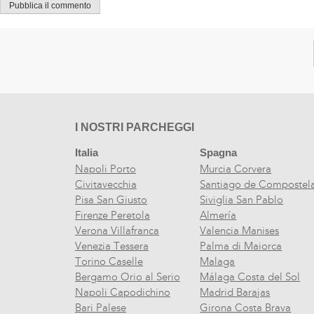
I NOSTRI PARCHEGGI
Italia
Spagna
Napoli Porto
Murcia Corvera
Civitavecchia
Santiago de Compostel
Pisa San Giusto
Siviglia San Pablo
Firenze Peretola
Almería
Verona Villafranca
Valencia Manises
Venezia Tessera
Palma di Maiorca
Torino Caselle
Malaga
Bergamo Orio al Serio
Málaga Costa del Sol
Napoli Capodichino
Madrid Barajas
Bari Palese
Girona Costa Brava