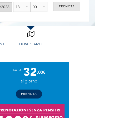
NTI
DOVE SIAMO
32
solo
.00€
al giorno
PRENOTA