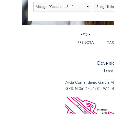
PRENOTA
TAR
Dove s
Lowc
Avda Comandante García M
GPS: N 36º 67,5473' - W 4º 