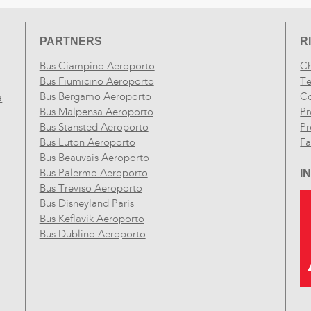
PARTNERS
R
Bus Ciampino Aeroporto
Ch
Bus Fiumicino Aeroporto
Te
Bus Bergamo Aeroporto
Co
a
Bus Malpensa Aeroporto
Pr
Bus Stansted Aeroporto
Pr
Bus Luton Aeroporto
F
Bus Beauvais Aeroporto
Bus Palermo Aeroporto
I
Bus Treviso Aeroporto
Bus Disneyland Paris
Bus Keflavik Aeroporto
Bus Dublino Aeroporto