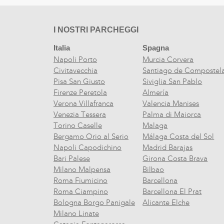
I NOSTRI PARCHEGGI
Italia
Spagna
Napoli Porto
Murcia Corvera
Civitavecchia
Santiago de Compostel
Pisa San Giusto
Siviglia San Pablo
Firenze Peretola
Almería
Verona Villafranca
Valencia Manises
Venezia Tessera
Palma di Maiorca
Torino Caselle
Malaga
Bergamo Orio al Serio
Málaga Costa del Sol
Napoli Capodichino
Madrid Barajas
Bari Palese
Girona Costa Brava
Milano Malpensa
Bilbao
Roma Fiumicino
Barcellona
Roma Ciampino
Barcellona El Prat
Bologna Borgo Panigale
Alicante Elche
Milano Linate