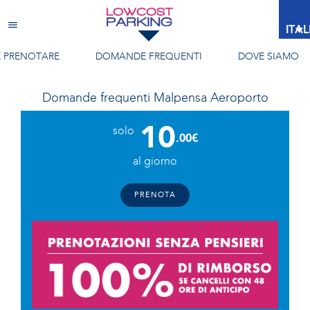
Malpensa Aeroporto
ITA
 PRENOTARE
DOMANDE FREQUENTI
DOVE SIAMO
Domande frequenti
Malpensa Aeroporto
10
solo
.00€
al giorno
PRENOTA