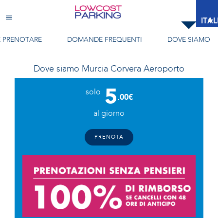
Murcia Corvera Aeroporto
ITA
 PRENOTARE
DOMANDE FREQUENTI
DOVE SIAMO
Dove siamo
Murcia Corvera Aeroporto
5
solo
.00€
al giorno
PRENOTA