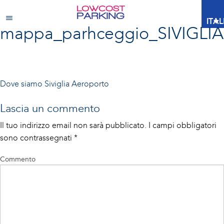
ITA
mappa_parhceggio_SIVIGLIA
Navigazione
Dove siamo
Siviglia Aeroporto
articoli
Lascia un commento
Il tuo indirizzo email non sarà pubblicato.
I campi obbligatori
sono contrassegnati
*
Commento