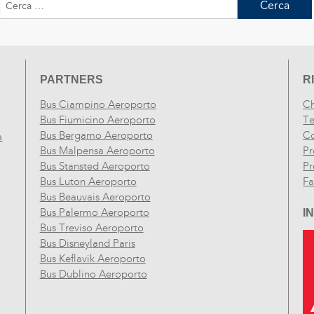
per:
PARTNERS
R
Bus Ciampino Aeroporto
Ch
Bus Fiumicino Aeroporto
Te
Bus Bergamo Aeroporto
Co
a
Bus Malpensa Aeroporto
Pr
Bus Stansted Aeroporto
Pr
Bus Luton Aeroporto
F
Bus Beauvais Aeroporto
Bus Palermo Aeroporto
I
Bus Treviso Aeroporto
Bus Disneyland Paris
Bus Keflavik Aeroporto
Bus Dublino Aeroporto