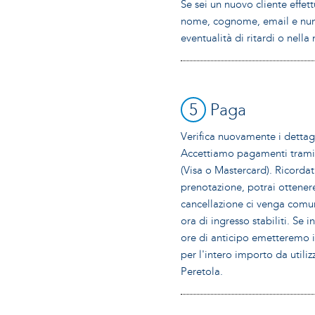
Se sei un nuovo cliente effet
nome, cognome, email e nume
eventualità di ritardi o nella
5
Paga
Verifica nuovamente i dettag
Accettiamo pagamenti tramite
(Visa o Mastercard). Ricordat
prenotazione, potrai ottene
cancellazione ci venga comun
ora di ingresso stabiliti. Se
ore di anticipo emetteremo i
per l'intero importo da utili
Peretola.