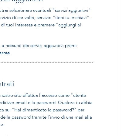
rai selezionare eventuali "servizi aggiuntivi"
vizio di car valet, servizio "tieni tu le chiavi".
io di tuoi interesse e premere "aggiungi al
 a nessuno dei servizi aggiuntivi premi
erma
.
trati
l nostro sito effettua l'accesso come "utente
indirizzo email e la password. Qualora tu abbia
ca su: "Hai dimenticato la password?" per
 della password tramite l'invio di una mail alla
ca.