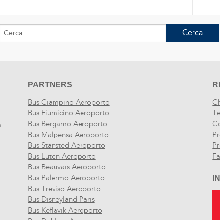
Ricerca
per:
PARTNERS
R
Bus Ciampino Aeroporto
Ch
Bus Fiumicino Aeroporto
Te
Bus Bergamo Aeroporto
Co
a
Bus Malpensa Aeroporto
Pr
Bus Stansted Aeroporto
Pr
Bus Luton Aeroporto
F
Bus Beauvais Aeroporto
Bus Palermo Aeroporto
I
Bus Treviso Aeroporto
Bus Disneyland Paris
Bus Keflavik Aeroporto