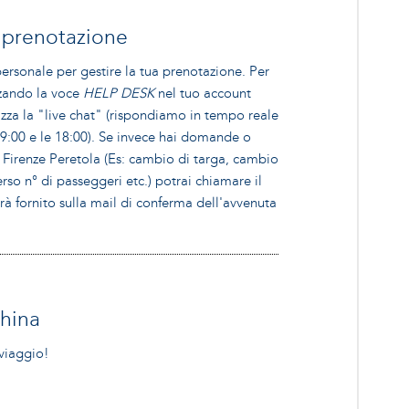
a prenotazione
ersonale per gestire la tua prenotazione. Per
zzando la voce
HELP DESK
nel tuo account
ilizza la "live chat" (rispondiamo in tempo reale
09:00 e le 18:00). Se invece hai domande o
i Firenze Peretola (Es: cambio di targa, cambio
rso n° di passeggeri etc.) potrai chiamare il
rà fornito sulla mail di conferma dell'avvenuta
china
 viaggio!