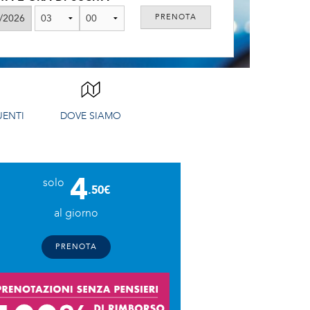
ENTI
DOVE SIAMO
4
solo
.50€
al giorno
PRENOTA