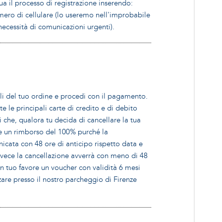
tua il processo di registrazione inserendo:
ro di cellulare (lo useremo nell'improbabile
 necessità di comunicazioni urgenti).
li del tuo ordine e procedi con il pagamento.
 le principali carte di credito e di debito
i che, qualora tu decida di cancellare la tua
re un rimborso del 100% purché la
icata con 48 ore di anticipo rispetto data e
 invece la cancellazione avverrà con meno di 48
n tuo favore un voucher con validità 6 mesi
zzare presso il nostro parcheggio di Firenze