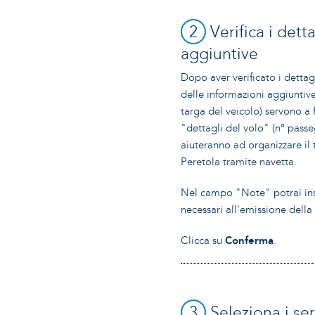
2
Verifica i detta
aggiuntive
Dopo aver verificato i dettagl
delle informazioni aggiuntiv
targa del veicolo) servono a f
"dettagli del volo" (n° passeg
aiuteranno ad organizzare il
Peretola tramite navetta.
Nel campo "Note" potrai inser
necessari all'emissione della 
Clicca su
Conferma
.
3
Seleziona i ser