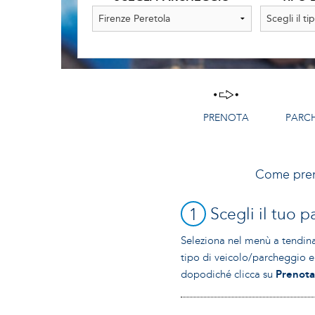
PRENOTA
PARC
Come pre
1
Scegli il tuo 
Seleziona nel menù a tendina 
tipo di veicolo/parcheggio e 
dopodiché clicca su
Prenot