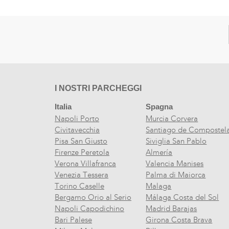
I NOSTRI PARCHEGGI
Italia
Spagna
Napoli Porto
Murcia Corvera
Civitavecchia
Santiago de Compostel
Pisa San Giusto
Siviglia San Pablo
Firenze Peretola
Almería
Verona Villafranca
Valencia Manises
Venezia Tessera
Palma di Maiorca
Torino Caselle
Malaga
Bergamo Orio al Serio
Málaga Costa del Sol
Napoli Capodichino
Madrid Barajas
Bari Palese
Girona Costa Brava