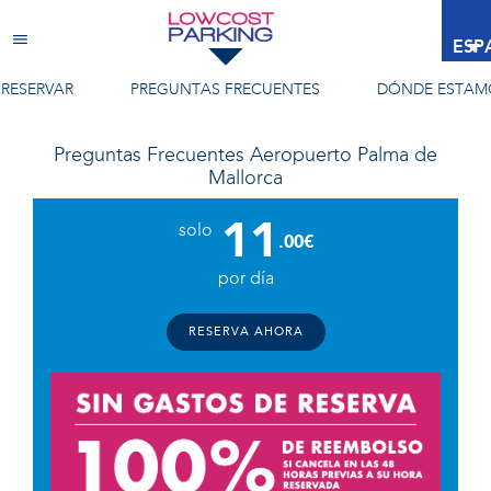
Aeropuerto Palma de Mallorca
ESP
RESERVAR
PREGUNTAS FRECUENTES
DÓNDE ESTAM
Preguntas Frecuentes
Aeropuerto Palma de
Mallorca
11
solo
.00€
por día
RESERVA AHORA