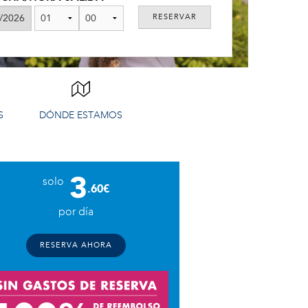
S
DÓNDE ESTAMOS
3
solo
.60€
por día
RESERVA AHORA