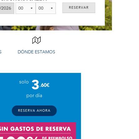
S
DÓNDE ESTAMOS
3
solo
.60€
por día
RESERVA AHORA